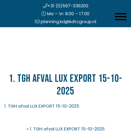
+31 (0)597-336200
Ma – Vr: 8:00 – 17:00
Toggle 
planning.kd@kdtcgroup.nl
Door
Koning en Drenth
naar
de
hoofd
inhoud
eader
echts
1. TGH afval LUX EXPORT 15-10-
2025
1. TGH afval LUX EXPORT 15-10-2025
«
1. TGH afval LUX EXPORT 15-10-2025