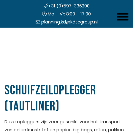
+31 (0)597-336200
Ma – Vr: 8:00 – 17:00
Toggle 
planning.kd@kdtcgroup.nl
Door
Koning en Drenth
naar
de
hoofd
inhoud
eader
echts
Schuifzeiloplegger
(Tautliner)
Deze opleggers zijn zeer geschikt voor het transport
van balen kunststof en papier, big bags, rollen, pakken