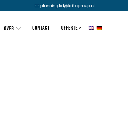
planning.kd@kdtcgroup.nl
Contact
Offerte >
Over