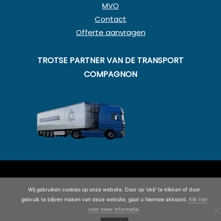
MVO
Contact
Offerte aanvragen
TROTSE PARTNER VAN DE TRANSPORT
COMPAGNON
© Copyright 2020 - 2026
Koning en Drenth
· Alle rechten
voorbehouden
Wij gebruiken cookies op onze website. Door op 'oké' te klikken of door
gebruik te blijven maken van deze website, gaat u hiermee akkoord.
Klik hier
©
2026
| Website ontwikkeling door
WEBSITEBEREIKT.NL
voor meer informatie
.