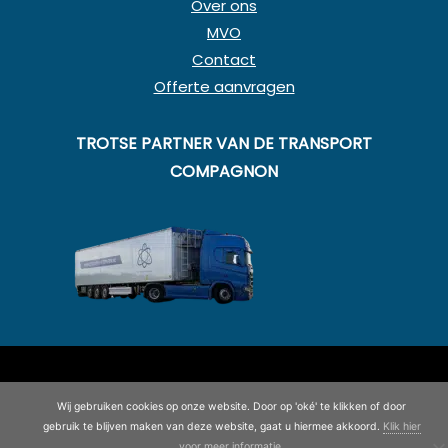
Over ons
MVO
Contact
Offerte aanvragen
TROTSE PARTNER VAN DE TRANSPORT
COMPAGNON
© Copyright 2020 - 2026
Koning en Drenth
· Alle rechten
voorbehouden
Wij gebruiken cookies op onze website. Door op 'oké' te klikken of door
©
2026
| Website ontwikkeling door
WEBSITEBEREIKT.NL
gebruik te blijven maken van deze website, gaat u hiermee akkoord.
Klik hier
voor meer informatie
.