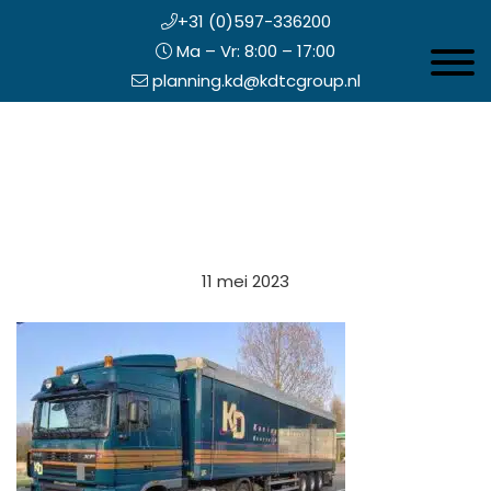
+31 (0)597-336200
Ma – Vr: 8:00 – 17:00
Toggle 
planning.kd@kdtcgroup.nl
Door
Koning en Drenth
naar
de
hoofd
inhoud
eader
11 mei 2023
echts