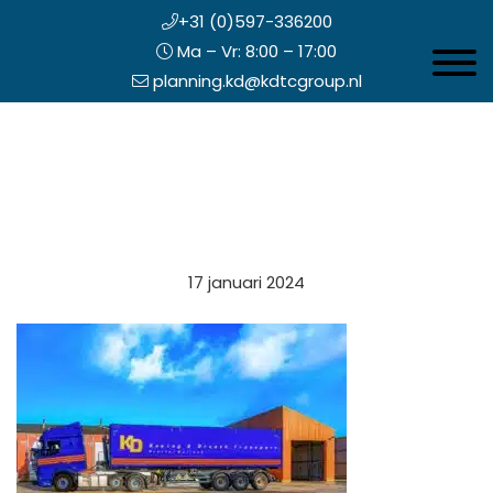
+31 (0)597-336200
Ma – Vr: 8:00 – 17:00
Toggle 
planning.kd@kdtcgroup.nl
Door
Koning en Drenth
naar
de
hoofd
inhoud
eader
17 januari 2024
echts