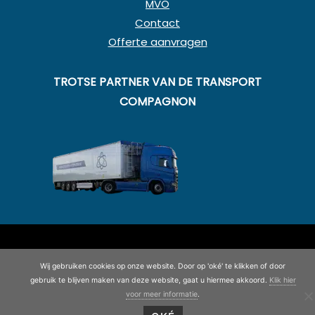
MVO
Contact
Offerte aanvragen
TROTSE PARTNER VAN DE TRANSPORT
COMPAGNON
© Copyright 2020 - 2026
Koning en Drenth
· Alle rechten
voorbehouden
Wij gebruiken cookies op onze website. Door op 'oké' te klikken of door
gebruik te blijven maken van deze website, gaat u hiermee akkoord.
Klik hier
©
2026
| Website ontwikkeling door
WEBSITEBEREIKT.NL
voor meer informatie
.