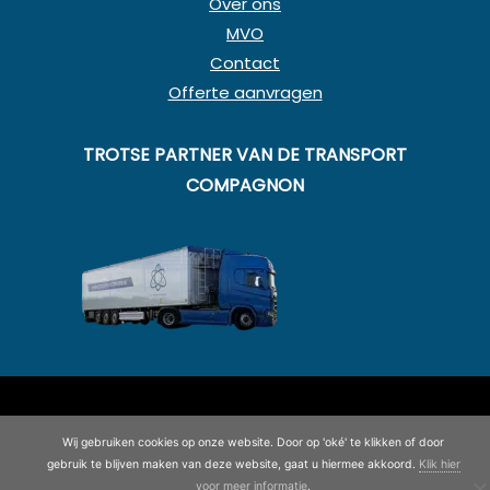
Over ons
MVO
Contact
Offerte aanvragen
TROTSE PARTNER VAN DE TRANSPORT
COMPAGNON
© Copyright 2020 - 2026
Koning en Drenth
· Alle rechten
voorbehouden
Wij gebruiken cookies op onze website. Door op 'oké' te klikken of door
©
2026
| Website ontwikkeling door
WEBSITEBEREIKT.NL
gebruik te blijven maken van deze website, gaat u hiermee akkoord.
Klik hier
voor meer informatie
.