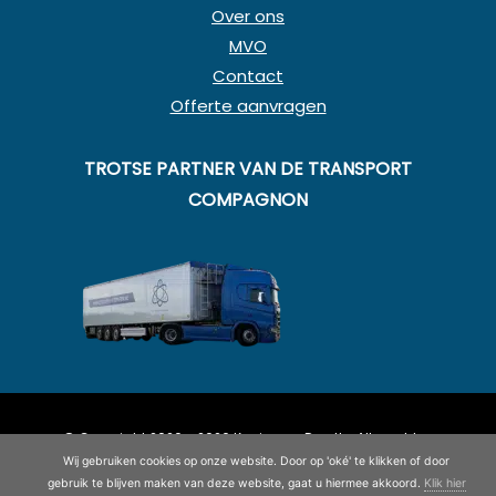
Over ons
MVO
Contact
Offerte aanvragen
TROTSE PARTNER VAN DE TRANSPORT
COMPAGNON
© Copyright 2020 - 2026
Koning en Drenth
· Alle rechten
voorbehouden
Wij gebruiken cookies op onze website. Door op 'oké' te klikken of door
©
2026
| Website ontwikkeling door
WEBSITEBEREIKT.NL
gebruik te blijven maken van deze website, gaat u hiermee akkoord.
Klik hier