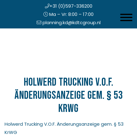
+31 (0)597-336200
Ma – Vr: 8:00 – 17:00
Toggle 
planning.kd@kdtcgroup.nl
Door
Koning en Drenth
naar
de
hoofd
inhoud
eader
echts
Holwerd Trucking V.O.F.
Änderungsanzeige gem. § 53
KrWG
Holwerd Trucking V.O.F. Änderungsanzeige gem. § 53
KrWG