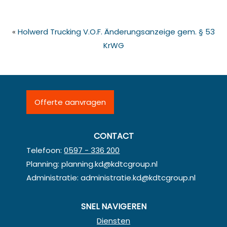
«
Holwerd Trucking V.O.F. Änderungsanzeige gem. § 53
KrWG
Offerte aanvragen
CONTACT
Telefoon:
0597 - 336 200
Planning:
planning.kd@kdtcgroup.nl
Administratie:
administratie.kd@kdtcgroup.nl
SNEL NAVIGEREN
Diensten