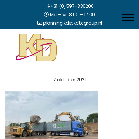
+31 (0)597-336200
Ma – Vr: 8:00 – 17:00
Toggle 
planning.kd@kdtcgroup.nl
Door
Koning en Drenth
naar
de
hoofd
inhoud
eader
7 oktober 2021
echts