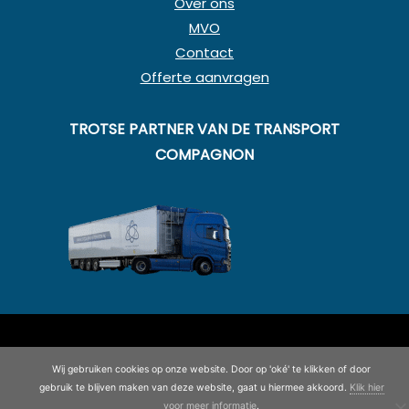
Over ons
MVO
Contact
Offerte aanvragen
TROTSE PARTNER VAN DE TRANSPORT
COMPAGNON
© Copyright 2020 - 2026
Koning en Drenth
· Alle rechten
voorbehouden
Wij gebruiken cookies op onze website. Door op 'oké' te klikken of door
©
2026
| Website ontwikkeling door
WEBSITEBEREIKT.NL
gebruik te blijven maken van deze website, gaat u hiermee akkoord.
Klik hier
voor meer informatie
.